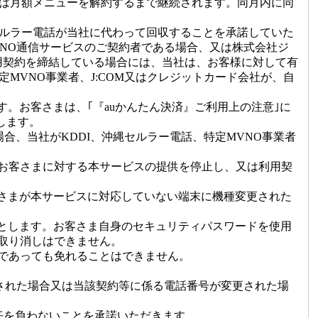
約は月額メニューを解約するまで継続されます。同月内に同
縄セルラー電話が当社に代わって回収することを承諾していた
VNO通信サービスのご契約者である場合、又は株式会社ジ
る利用契約を締結している場合には、当社は、お客様に対して有
MVNO事業者、J:COM又はクレジットカード会社が、自
。お客さまは、｢『auかんたん決済』ご利用上の注意｣に
します。
場合、当社がKDDI、沖縄セルラー電話、特定MVNO事業者
お客さまに対する本サービスの提供を停止し、又は利用契
客さまが本サービスに対応していない端末に機種変更された
のとします。お客さま自身のセキュリティパスワードを使用
取り消しはできません。
であっても免れることはできません。
除された場合又は当該契約等に係る電話番号が変更された場
任を負わないことを承諾いただきます。