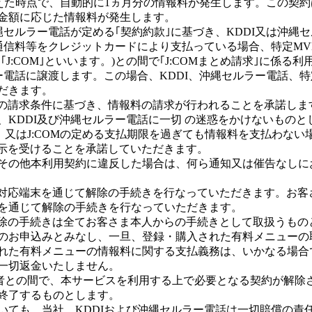
超えた時点で、自動的に1ヵ月分の情報料が発生します。この契
金額に応じた情報料が発生します。
縄セルラー電話が定める｢契約約款｣に基づき、KDDI又は沖
通信料等をクレジットカードにより支払っている場合、特定M
J:COM｣といいます。)との間で｢J:COMまとめ請求｣に係
電話に譲渡します。この場合、KDDI、沖縄セルラー電話、特定
だきます。
載の請求条件に基づき、情報料の請求が行われることを承諾します
KDDI及び沖縄セルラー電話に一切 の迷惑をかけないものと
、又はJ:COMの定める支払期限を過ぎても情報料を支払わない
開示を受けることを承諾していただきます。
その他本利用契約に違反した場合は、何ら通知又は催告なしに
済対応端末を通じて解除の手続きを行なっていただきます。お
を通じて解除の手続きを行なっていただきます。
解除の手続きは全てお客さま本人からの手続きとして取扱うも
のお申込みとみなし、一旦、登録・購入された有料メニューの
れた有料メニューの情報料に関する支払義務は、いかなる場合
一切返金いたしません。
業者との間で、本サービスを利用する上で必要となる契約が解
終了するものとします。
いても、当社、KDDIおよび沖縄セルラー電話は一切賠償の責