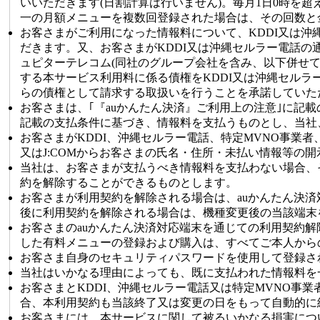
いいただきます(日割計算は行いません)。毎月1日0時を
一の月額メニューを複数回登録された場合は、その回数と
お客さまがご利用になった情報料について、KDDI又は沖
だきます。又、お客さまがKDDI又は沖縄セルラー電話の
ュピターテレコム(同社のグループ会社を含み、以下併せて｢
する本サービス利用料に係る債権をKDDI又は沖縄セルラー
らの債権として請求する取扱いを行うことを承諾していた
お客さまは、｢『auかんたん決済』ご利用上の注意｣に記
記載の支払条件に基づき、情報料を支払うものとし、当社、
お客さまがKDDI、沖縄セルラー電話、特定MVNO事業者
又はJ:COMからお客さまの氏名・住所・未払い情報等の
当社は、お客さまが支払うべき情報料を支払わない場合、
約を解除することができるものとします。
お客さまが利用契約を解除される場合は、auかんたん決
後に利用契約を解除される場合は、機種変更後の当該端末
お客さまのauかんたん決済対応端末を通じての利用契約
した有料メニューの登録および購入は、すべてご本人から
お客さま自身のセキュリティパスワードを使用して登録さ
当社はいかなる理由によっても、既に支払われた情報料を
お客さまとKDDI、沖縄セルラー電話又は特定MVNO事
合、本利用契約も当該終了又は変更の日をもって自動的に
お客さまには、本サービスに関して被るいかなる損害につ